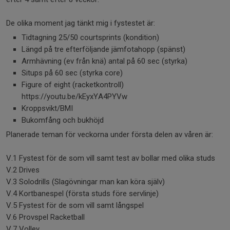
De olika moment jag tänkt mig i fystestet är:
Tidtagning 25/50 courtsprints (kondition)
Längd på tre efterföljande jämfotahopp (spänst)
Armhävning (ev från knä) antal på 60 sec (styrka)
Situps på 60 sec (styrka core)
Figure of eight (racketkontroll)
https://youtu.be/kEyxYA4PYVw
Kroppsvikt/BMI
Bukomfång och bukhöjd
Planerade teman för veckorna under första delen av våren är:
V.1 Fystest för de som vill samt test av bollar med olika studs
V.2 Drives
V.3 Solodrills (Slagövningar man kan köra själv)
V.4 Kortbanespel (första studs före servlinje)
V.5 Fystest för de som vill samt långspel
V.6 Provspel Racketball
V.7 Volley