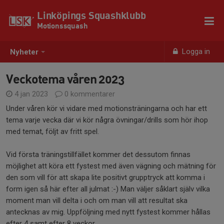
Linköpings Squashklubb
Motionssquash
Logga in
Nyheter
Veckotema våren 2023
4 jan 2023
0 kommentarer
Under våren kör vi vidare med motionsträningarna och har ett
tema varje vecka där vi kör några övningar/drills som hör ihop
med temat, följt av fritt spel.
Vid första träningstillfället kommer det dessutom finnas
möjlighet att köra ett fystest med även vägning och mätning för
den som vill för att skapa lite positivt grupptryck att komma i
form igen så här efter all julmat :-) Man väljer såklart själv vilka
moment man vill delta i och om man vill att resultat ska
antecknas av mig. Uppföljning med nytt fystest kommer hållas
efter 4 samt efter 8 veckor.