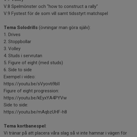
V.8 Spelmönster och "how to construct a rally"
V.9 Fystest för de som vill samt tidsstyrt matchspel
Tema Solodrills
(övningar man göra själv):
1. Drives
2. Stoppbollar
3. Volley
4. Studs i servrutan
5. Figure of eight (med studs)
6. Side to side
Exempel i video:
https://youtu.be/sVyovti9blI
Figure of eight progression:
https://youtu.be/kEyxYA4PYVw
Side to side:
https://youtu.be/mAqbzUHF-h8
Tema kortbanespel
:
Vi tränar på att placera våra slag så vi inte hamnar i vägen för