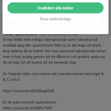
Godkänn alla kakor
Se gärna video med rätt teknik:
Forehand: https://youtu.be/d5EGVb3l7go
Bara nödvändiga
Backhand: https://youtu.be/Po08ljFXElg
Tema:
Spelmönster
"how to construct a rally"
Vi har hittills haft många träningsteman som fokuserat på
enskilda slag eller spelmoment. Men nu är det dags att knyta
ihop delarna till en helhet. När man passerat nybörjanivån vinner
man oftast poäng genom att ha tålamod och gradvis spela sig
till ett läge för att kunna slå ett vinnande slag.
Se följande video och notera vad coachen menar med regel A,
B, C och D:
https://youtu.be/eBZUBughSHE
En till video med ett spelmönster:
https://youtu.be/eGo0iPxTbXY