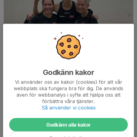
Godkänn kakor
Vi använder oss av kakor (cookies) för att vår
webbplats ska fungera bra för dig. De används
Damlaget har 6st spelare. Vi tränar en gång i veckan
även för webbanalys i syfte att hjälpa oss att
tillsammans, med målsättningen att ta oss till slutspel i
förbättra våra tjänster.
elitserien.
Så använder vi cookies
Identifierar du dig som tjej? Spelar du squash och vill testa att
Godkänn alla kakor
tävla? Kontakta vår lagkapten Petra mobil: 0707170428