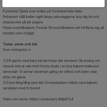
fram-plan
Backhand: Spela över bollen på backhand hela tiden
Forehand: Spela över bollen på forehand hela tiden
Defensivt: Håll bollen tight längs sidoväggarna, köp dig tid och
chansa inte på att avgöra
Flytta motståndaren: Försök få motståndaren att förflytta sig så
mycket som möjligt
Tema: serve och lob
Som övning kör vi
1) Ett game med bara servar+retur där servaren får poäng om
returen inte är rak med första studs i en box bakom+inklusive
servrutan. Vi servar varannan gång (se video) och byter sida
efter ett game.
2) Extra lång/lång spel där förstastudsen måste vara bakom
servlinjen med fri boost
Video om serve: https://youtu.be/L4nlljx07z4