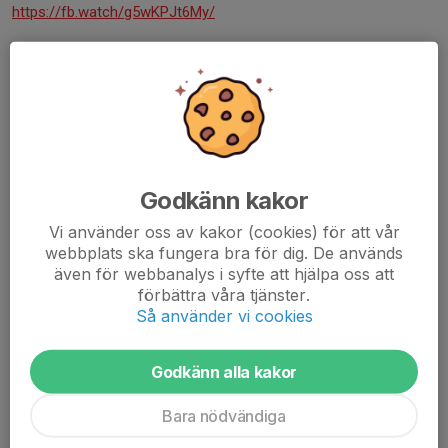
https://fb.watch/g5wKPJt6My/
Tema: Boost-slaget och taktik
Vi går igenom begreppen vanlig boost, triple-boost och leasure-
side boost. Som övning kör vi 1) boost/drive 2) boost/drive med
valfritt hörn för främre spelaren.
Video om boost:
Godkänn kakor
https://youtu.be/Uy8VENkXS2Q
Vi använder oss av kakor (cookies) för att vår
När det gäller taktik får vi träna på att under ett game följa en
webbplats ska fungera bra för dig. De används
coach order/game plan som vi drar ur en “hatt” med lappar:
även för webbanalys i syfte att hjälpa oss att
förbättra våra tjänster.
Raka längder: Spela lång/lång och undvik slå cross
Så använder vi cookies
Snabbt spel: Dra upp tempot i spel, försök gå på avslut och även
snabbt mellan bollarna
Godkänn alla kakor
Lob: Försök lobba ner i bakre hörnen och slå alla slag över
servelinjen
Bara nödvändiga
Kortspel: Slå stoppbollar och boost så ofta det passar, spela i