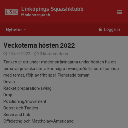
Linköpings Squashklubb
Motionssquash
Logga in
Nyheter
Veckotema hösten 2022
23 okt 2022
0 kommentarer
Tanken är att under motionsträningarna under hösten ha ett
tema varje vecka där vi kör några övningar/drills som hör ihop
med temat, följt av fritt spel. Planerade teman:
Drives
Racket preparation/swing
Drop
Positioning/movement
Boost och Tactics
Serve and Lob
Officiating och Matchplay=Americano