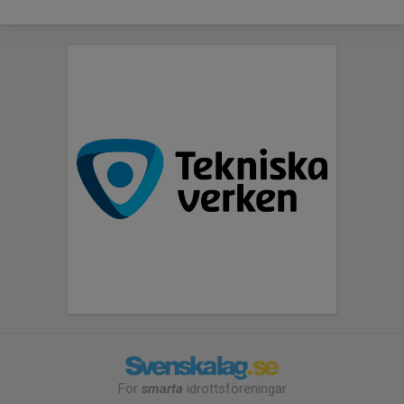
För
smarta
idrottsföreningar