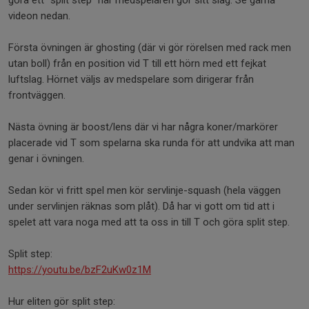
göra ett "split step" när medspelaren gör sitt slag. Se gärna
videon nedan.
Första övningen är ghosting (där vi gör rörelsen med rack men
utan boll) från en position vid T till ett hörn med ett fejkat
luftslag. Hörnet väljs av medspelare som dirigerar från
frontväggen.
Nästa övning är boost/lens där vi har några koner/markörer
placerade vid T som spelarna ska runda för att undvika att man
genar i övningen.
Sedan kör vi fritt spel men kör servlinje-squash (hela väggen
under servlinjen räknas som plåt). Då har vi gott om tid att i
spelet att vara noga med att ta oss in till T och göra split step.
Split step:
https://youtu.be/bzF2uKw0z1M
Hur eliten gör split step: