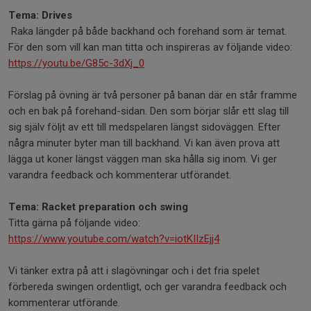
Tema: Drives
Raka längder på både backhand och forehand som är temat.
För den som vill kan man titta och inspireras av följande video:
https://youtu.be/G85c-3dXj_0
Förslag på övning är två personer på banan där en står framme
och en bak på forehand-sidan. Den som börjar slår ett slag till
sig själv följt av ett till medspelaren längst sidoväggen. Efter
några minuter byter man till backhand. Vi kan även prova att
lägga ut koner längst väggen man ska hålla sig inom. Vi ger
varandra feedback och kommenterar utförandet.
Tema: Racket preparation och swing
Titta gärna på följande video:
https://www.youtube.com/watch?v=iotKIIzEjj4
Vi tänker extra på att i slagövningar och i det fria spelet
förbereda swingen ordentligt, och ger varandra feedback och
kommenterar utförande.