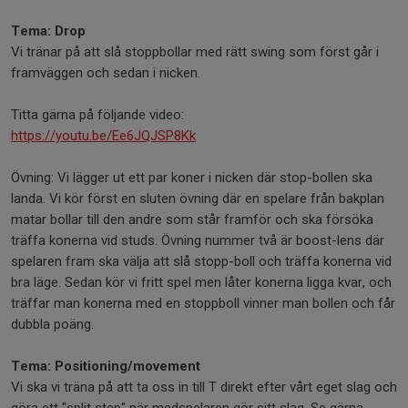
Tema: Drop
Vi tränar på att slå stoppbollar med rätt swing som först går i
framväggen och sedan i nicken.
Titta gärna på följande video:
https://youtu.be/Ee6JQJSP8Kk
Övning: Vi lägger ut ett par koner i nicken där stop-bollen ska
landa. Vi kör först en sluten övning där en spelare från bakplan
matar bollar till den andre som står framför och ska försöka
träffa konerna vid studs. Övning nummer två är boost-lens där
spelaren fram ska välja att slå stopp-boll och träffa konerna vid
bra läge. Sedan kör vi fritt spel men låter konerna ligga kvar, och
träffar man konerna med en stoppboll vinner man bollen och får
dubbla poäng.
Tema: Positioning/movement
Vi ska vi träna på att ta oss in till T direkt efter vårt eget slag och