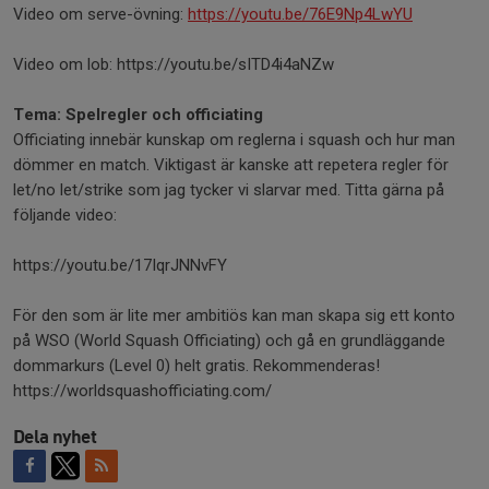
Video om serve-övning:
https://youtu.be/76E9Np4LwYU
Video om lob: https://youtu.be/sITD4i4aNZw
Tema: Spelregler och officiating
Officiating innebär kunskap om reglerna i squash och hur man
dömmer en match. Viktigast är kanske att repetera regler för
let/no let/strike som jag tycker vi slarvar med. Titta gärna på
följande video:
https://youtu.be/17IqrJNNvFY
För den som är lite mer ambitiös kan man skapa sig ett konto
på WSO (World Squash Officiating) och gå en grundläggande
dommarkurs (Level 0) helt gratis. Rekommenderas!
https://worldsquashofficiating.com/
Dela nyhet