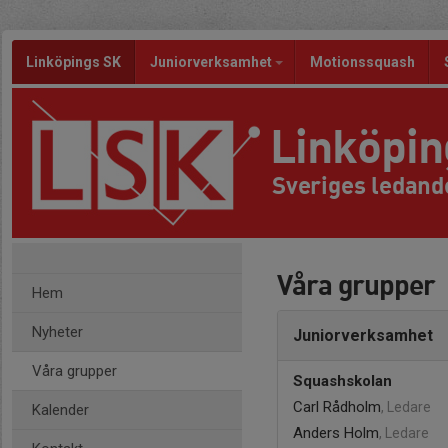
Linköpings SK
Juniorverksamhet
Motionssquash
Linköpi
Sveriges ledand
Våra grupper
Hem
Nyheter
Juniorverksamhet
Våra grupper
Squashskolan
Carl Rådholm
, Ledare
Kalender
Anders Holm
, Ledare