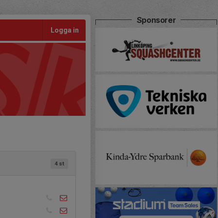
Sponsorer
Logga in
4 st