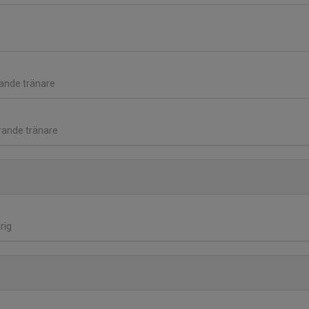
rande tränare
erande tränare
rig