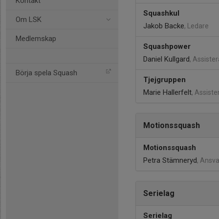
Kontakt
Squashkul
Om LSK
Jakob Backe
, Ledare
Medlemskap
Squashpower
Daniel Kullgard
, Assiste
Börja spela Squash
Tjejgruppen
Marie Hallerfelt
, Assist
Motionssquash
Motionssquash
Petra Stämneryd
, Ansva
Serielag
Serielag