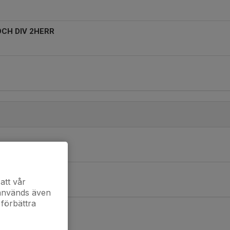
OCH DIV 2HERR
att vår
 används även
 förbättra