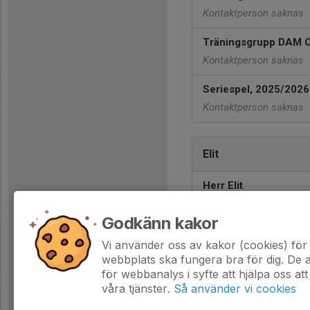
Kontaktperson saknas
Träningsgrupp DAM 
Kontaktperson saknas
Seriespel, 2025/2026
Kontaktperson saknas
Elit
Herr Elit
Kontaktperson saknas
Godkänn kakor
Dam Elit
Vi använder oss av kakor (cookies) för 
Kontaktperson saknas
webbplats ska fungera bra för dig. De
för webbanalys i syfte att hjälpa oss att
våra tjänster.
Så använder vi cookies