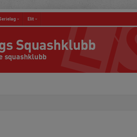
Serielag
Elit
ngs Squashklubb
e squashklubb