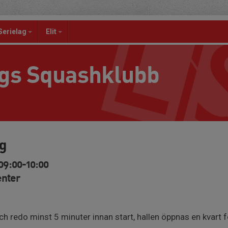
Serielag
Elit
ngs Squashklubb
g
09:00-10:00
enter
ch redo minst 5 minuter innan start, hallen öppnas en kvart f