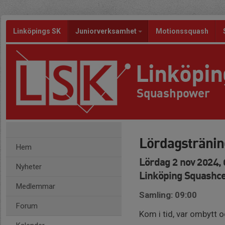
Linköpings SK
Juniorverksamhet
Motionssquash
Linköpi
Squashpower
Lördagstränin
Hem
Lördag 2 nov 2024, 
Nyheter
Linköping Squashc
Medlemmar
Samling: 09:00
Forum
Kom i tid, var ombytt o